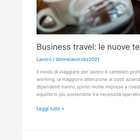
Business travel: le nuove t
Lavoro
/
donnelavorobz2021
Il modo di viaggiare per lavoro è cambiato prof
working, la maggiore attenzione ai costi aziend
dipendenti hanno spinto molte imprese a rivede
equilibrio più sostenibile tra necessità operat
Business
Leggi tutto »
travel:
le
nuove
tendenze