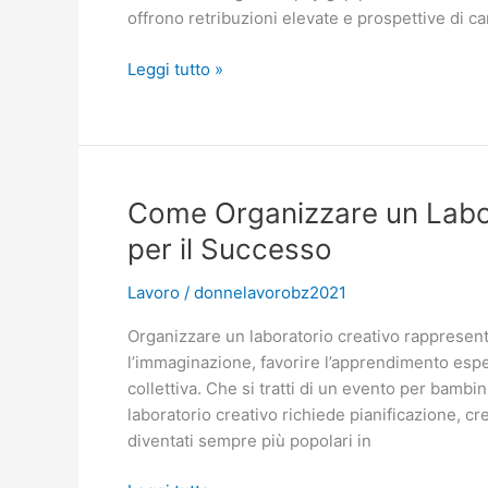
offrono retribuzioni elevate e prospettive di car
Lavori
Leggi tutto »
Ben
Pagati
per
Donne:
Le
Come Organizzare un Labor
Migliori
per il Successo
Opportunità
di
Lavoro
/
donnelavorobz2021
Carriera
nel
Organizzare un laboratorio creativo rappresent
2025
l’immaginazione, favorire l’apprendimento espe
collettiva. Che si tratti di un evento per bambi
laboratorio creativo richiede pianificazione, crea
diventati sempre più popolari in