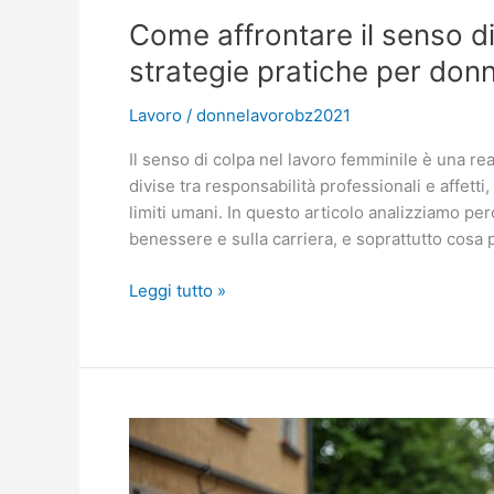
del
Come affrontare il senso di
viaggio
strategie pratiche per donn
d’affari
Lavoro
/
donnelavorobz2021
Il senso di colpa nel lavoro femminile è una re
divise tra responsabilità professionali e affett
limiti umani. In questo articolo analizziamo pe
benessere e sulla carriera, e soprattutto cosa 
Come
Leggi tutto »
affrontare
il
senso
di
colpa
nel
lavoro