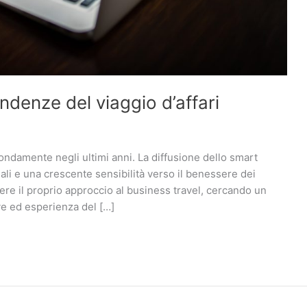
endenze del viaggio d’affari
ondamente negli ultimi anni. La diffusione dello smart
ali e una crescente sensibilità verso il benessere dei
re il proprio approccio al business travel, cercando un
ive ed esperienza del […]