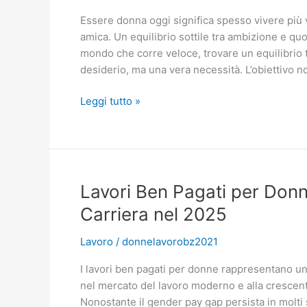
Essere donna oggi significa spesso vivere più v
amica. Un equilibrio sottile tra ambizione e quot
mondo che corre veloce, trovare un equilibrio 
desiderio, ma una vera necessità. L’obiettivo n
Donne,
Leggi tutto »
lavoro
e
famiglia:
come
trovare
Lavori Ben Pagati per Donne
equilibrio
Carriera nel 2025
tra
business
Lavoro
/
donnelavorobz2021
e
benessere
I lavori ben pagati per donne rappresentano un
quotidiano
nel mercato del lavoro moderno e alla crescent
Nonostante il gender pay gap persista in molti