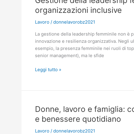
Gestione della leadership f
organizzazioni inclusive
Lavoro
/
donnelavorobz2021
La gestione della leadership femminile non è pi
innovazione e resilienza organizzativa. Negli ul
esempio, la presenza femminile nei ruoli di 
senior management), ma le sfide
Gestione
Leggi tutto »
della
leadership
femminile:
strategie
pratiche
Donne, lavoro e famiglia: c
per
e benessere quotidiano
organizzazioni
inclusive
Lavoro
/
donnelavorobz2021