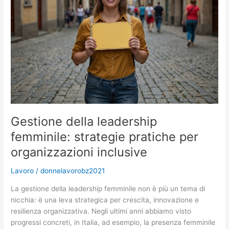
femminile:
strategie
pratiche
per
donne
(e
per
chi
lavora
con
loro)
Gestione della leadership
femminile: strategie pratiche per
organizzazioni inclusive
Lavoro
/
donnelavorobz2021
La gestione della leadership femminile non è più un tema di
nicchia: è una leva strategica per crescita, innovazione e
resilienza organizzativa. Negli ultimi anni abbiamo visto
progressi concreti, in Italia, ad esempio, la presenza femminile