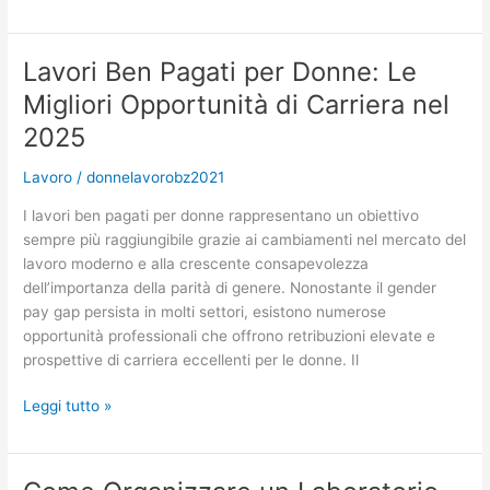
lavoro
e
famiglia:
Lavori Ben Pagati per Donne: Le
come
Migliori Opportunità di Carriera nel
trovare
equilibrio
2025
tra
Lavoro
/
donnelavorobz2021
business
e
I lavori ben pagati per donne rappresentano un obiettivo
benessere
sempre più raggiungibile grazie ai cambiamenti nel mercato del
quotidiano
lavoro moderno e alla crescente consapevolezza
dell’importanza della parità di genere. Nonostante il gender
pay gap persista in molti settori, esistono numerose
opportunità professionali che offrono retribuzioni elevate e
prospettive di carriera eccellenti per le donne. Il
Lavori
Leggi tutto »
Ben
Pagati
per