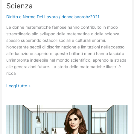
Completa
Scienza
per
Diritto e Norme Del Lavoro
/
donnelavorobz2021
il
Successo
Le donne matematiche famose hanno contribuito in modo
straordinario allo sviluppo della matematica e della scienza,
spesso superando ostacoli sociali e culturali enormi.
Nonostante secoli di discriminazione e limitazioni nell’accesso
all’educazione superiore, queste brillanti menti hanno lasciato
un’impronta indelebile nel mondo scientifico, aprendo la strada
alle generazioni future. La storia delle matematiche illustri è
ricca
Donne
Leggi tutto »
Matematiche
Famose:
Le
Pioniere
che
Hanno
Rivoluzionato