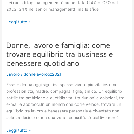
nei ruoli di top management è aumentata (24% di CEO nel
2023: 34% nei senior management), ma le sfide
Gestione
Leggi tutto »
della
leadership
femminile:
Donne, lavoro e famiglia: come
strategie
trovare equilibrio tra business e
pratiche
per
benessere quotidiano
organizzazioni
Lavoro
/
donnelavorobz2021
inclusive
Essere donna oggi significa spesso vivere più vite insieme:
professionista, madre, compagna, figlia, amica. Un equilibrio
sottile tra ambizione e quotidianità, tra riunioni e colazioni, tra
e-mail e abbracci.In un mondo che corre veloce, trovare un
equilibrio tra lavoro e benessere personale è diventato non
solo un desiderio, ma una vera necessità. L’obiettivo non è
Donne,
Leggi tutto »