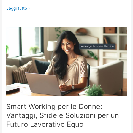
Quote
Leggi tutto »
Rosa:
La
Chiave
per
la
Parità
di
Genere
e
Rappresentanza
Femminile
Smart Working per le Donne:
Vantaggi, Sfide e Soluzioni per un
Futuro Lavorativo Equo