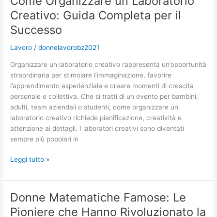
Come Organizzare un Laboratorio
Donne:
Creativo: Guida Completa per il
Le
Migliori
Successo
Opportunità
Lavoro
/
donnelavorobz2021
di
Carriera
Organizzare un laboratorio creativo rappresenta un’opportunità
nel
straordinaria per stimolare l’immaginazione, favorire
2025
l’apprendimento esperienziale e creare momenti di crescita
personale e collettiva. Che si tratti di un evento per bambini,
adulti, team aziendali o studenti, come organizzare un
laboratorio creativo richiede pianificazione, creatività e
attenzione ai dettagli. I laboratori creativi sono diventati
sempre più popolari in
Come
Leggi tutto »
Organizzare
un
Laboratorio
Donne Matematiche Famose: Le
Creativo:
Pioniere che Hanno Rivoluzionato la
Guida