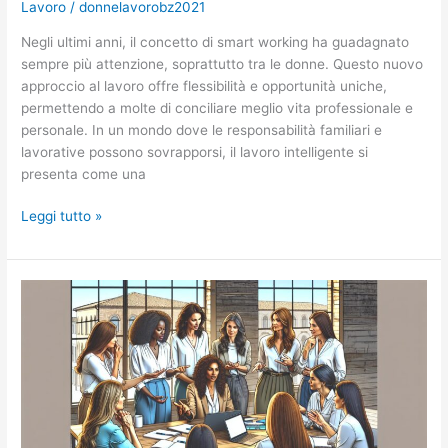
Lavoro
/
donnelavorobz2021
Negli ultimi anni, il concetto di smart working ha guadagnato
sempre più attenzione, soprattutto tra le donne. Questo nuovo
approccio al lavoro offre flessibilità e opportunità uniche,
permettendo a molte di conciliare meglio vita professionale e
personale. In un mondo dove le responsabilità familiari e
lavorative possono sovrapporsi, il lavoro intelligente si
presenta come una
Smart
Leggi tutto »
Working
per
le
Donne:
Vantaggi,
Sfide
e
Soluzioni
per
un