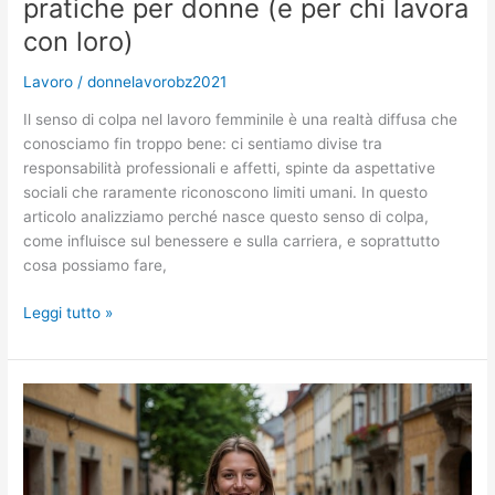
pratiche per donne (e per chi lavora
d’affari
con loro)
Lavoro
/
donnelavorobz2021
Il senso di colpa nel lavoro femminile è una realtà diffusa che
conosciamo fin troppo bene: ci sentiamo divise tra
responsabilità professionali e affetti, spinte da aspettative
sociali che raramente riconoscono limiti umani. In questo
articolo analizziamo perché nasce questo senso di colpa,
come influisce sul benessere e sulla carriera, e soprattutto
cosa possiamo fare,
Come
Leggi tutto »
affrontare
il
senso
di
colpa
nel
lavoro